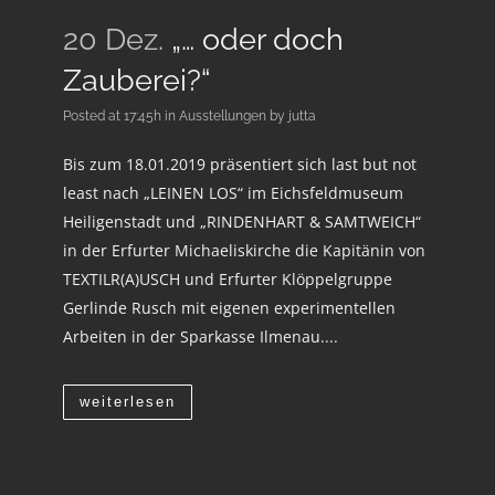
20 Dez.
„… oder doch
Zauberei?“
Posted at 17:45h
in
Ausstellungen
by
jutta
Bis zum 18.01.2019 präsentiert sich last but not
least nach „LEINEN LOS“ im Eichsfeldmuseum
Heiligenstadt und „RINDENHART & SAMTWEICH“
in der Erfurter Michaeliskirche die Kapitänin von
TEXTILR(A)USCH und Erfurter Klöppelgruppe
Gerlinde Rusch mit eigenen experimentellen
Arbeiten in der Sparkasse Ilmenau....
weiterlesen