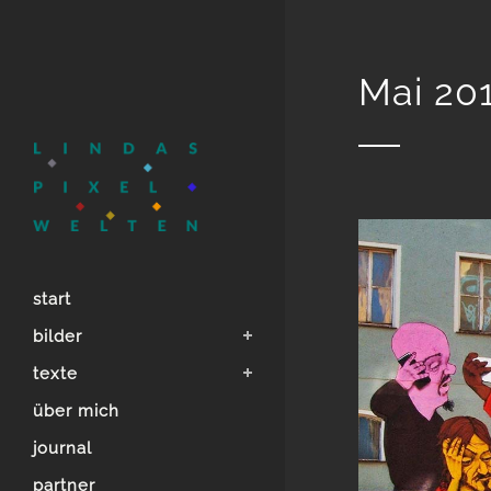
Mai 20
start
bilder
texte
über mich
journal
partner