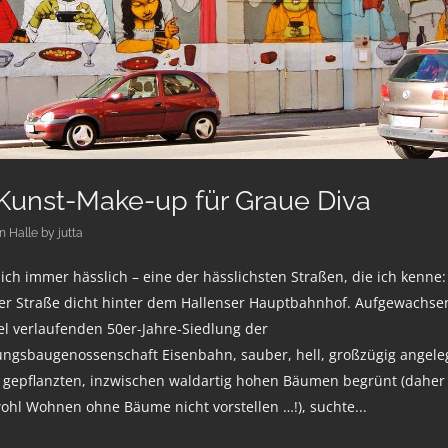
Kunst-Make-up für Graue Diva
in
Halle
by
jutta
lich immer hässlich – eine der hässlichsten Straßen, die ich kenne:
er Straße dicht hinter dem Hallenser Hauptbahnhof. Aufgewachse
lel verlaufenden 50er-Jahre-Siedlung der
ngsbaugenossenschaft Eisenbahn, sauber, hell, großzügig angele
t gepflanzten, inzwischen waldartig hohen Bäumen begrünt (daher
ohl Wohnen ohne Bäume nicht vorstellen …!), suchte...