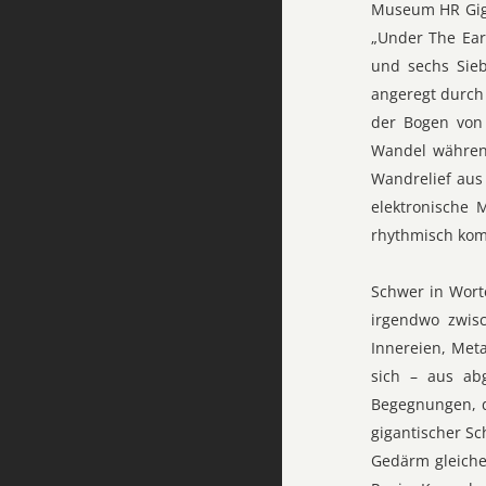
Museum HR Giger
„Under The Eart
und sechs Sieb
angeregt durch 
der Bogen von 
Wandel während
Wandrelief aus
elektronische 
rhythmisch kom
Schwer in Wort
irgendwo zwisc
Innereien, Met
sich – aus ab
Begegnungen, d
gigantischer S
Gedärm gleiche