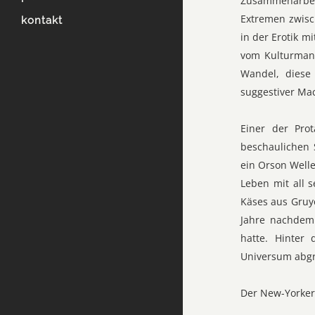
Zusammenarbeit.
Extremen zwisc
kontakt
in der Erotik 
vom Kulturmana
Wandel, diese 
suggestiver Mac
Einer der Pro
beschaulichen 
ein Orson Welle
Leben mit all 
Käses aus Gruy
Jahre nachdem 
hatte. Hinter 
Universum abgr
Der New-Yorker 