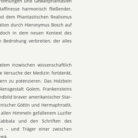
eröffnungen und Gewaltphantasien
ffinesse harmonisch fließender,
und dem Phantastischen Realismus
ration durch Hieronymus Bosch auf
 doch in dem neuen Kontext des
 Bedrohung verbreiten, der alles
ielem inzwischen wissenschaftlich
e Versuche der Medizin fortdenkt,
ern zu potenzieren. Das Holzbein
kensgestalt Golem, Frankensteins
dbild braver amerikanischer Star-
nischer Göttin und Hermaphrodit,
allen Himmeln gefallenem Luzifer
Kabbala und den Schriften des
ten – und Träger einer zwischen
tik.