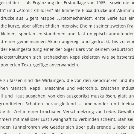
 editiert – als Ergänzung der Erstauflage von 1965 – sowie die 
h“ und „Atomic Children“ als limitierte Eloxaldrucke auf Aluminiu
drucke aus Gigers Mappe „Erotomechanics“, erste Serie aus ein
die kurze, aber offensichtlich intensive Ehe mit seiner zweiten F
kleinen, spontan entstandenen und fast untypisch anmutenden
 einer gemeinsamen Aktion angeregt und gedruckt, bis zu ein
 der Raumgestaltung einer der Giger-Bars von seinem Geburtsort
Makrostrukturen sich archaischen Reptilskeletten wie selbstver
ponierten Texturgefüge anverwandeln.
e zu fassen sind die Wirkungen, die von den Siebdrucken und ih
hen Mensch, Reptil, Maschine und Microchip, zwischen Industr
all und Haut ausgehen, von den ausgeprägt muskulösen, glatt u
grundtiefen Schatten herausgleitend – umeinander und inein
ie ihr Ziel in einer brachialen Verschmelzung von Liebe, Gewalt
chmerz mit maßloser Lust zwanghaft zu verbinden scheint. Stahls
nden Tunnelröhren wie Geäder sich über pulsierende Glieder zie