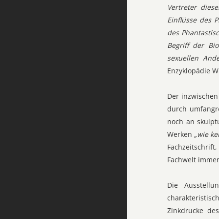
Vertreter diese
Einflüsse des 
des Phantastis
Begriff der B
sexuellen And
Enzyklopädie W
Der inzwischen
durch umfangre
noch an skulpt
Werken
„wie ke
Fachzeitschrif
Fachwelt immer 
Die Ausstellu
charakteristisc
Zinkdrucke des