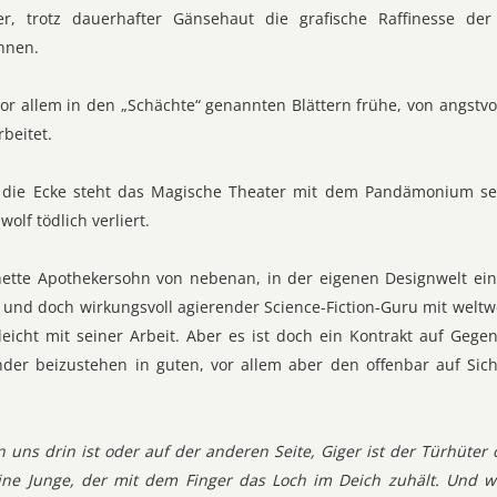
r, trotz dauerhafter Gänsehaut die grafische Raffinesse der
nnen.
vor allem in den „Schächte“ genannten Blättern frühe, von angstvol
beitet.
die Ecke steht das Magische Theater mit dem Pandämonium sei
olf tödlich verliert.
nette Apothekersohn von nebenan, in der eigenen Designwelt ein
und doch wirkungsvoll agierender Science-Fiction-Guru mit weltw
eicht mit seiner Arbeit. Aber es ist doch ein Kontrakt auf Gegens
nder beizustehen in guten, vor allem aber den offenbar auf Sic
n uns drin ist oder auf der anderen Seite, Giger ist der Türhüte
eine Junge, der mit dem Finger das Loch im Deich zuhält. Und wi