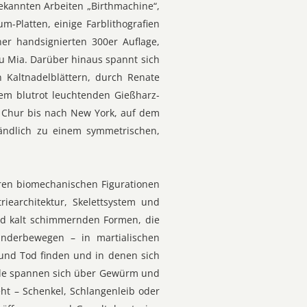
bekannten Arbeiten „Birthmachine“,
m-Platten, einige Farblithografien
er handsignierten 300er Auflage,
rau Mia. Darüber hinaus spannt sich
 Kaltnadelblättern, durch Renate
em blutrot leuchtenden Gießharz-
 Chur bis nach New York, auf dem
ständlich zu einem symmetrischen,
ren biomechanischen Figurationen
iearchitektur, Skelettsystem und
nd kalt schimmernden Formen, die
anderbewegen – in martialischen
 und Tod finden und in denen sich
eile spannen sich über Gewürm und
ht – Schenkel, Schlangenleib oder