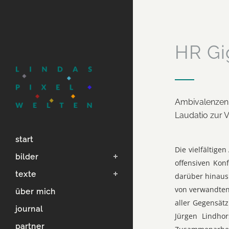
HR Gi
Ambivalenzen 
Laudatio zur 
start
Die vielfältige
bilder
offensiven Kon
texte
darüber hinaus 
von verwandten 
über mich
aller Gegensätz
journal
Jürgen Lindhor
partner