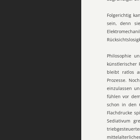
Folgerichtig k
sein, denn sie
Elektromechan
Rücksichtslosig
Philosophie un
künstlerischer
bleibt ratlos
Prozesse. Noch
einzulassen un
fühlen vor dem
schon in den 6
Flachdrucke spi
Sediativum gr
triebgesteuerte
mittelalterlic