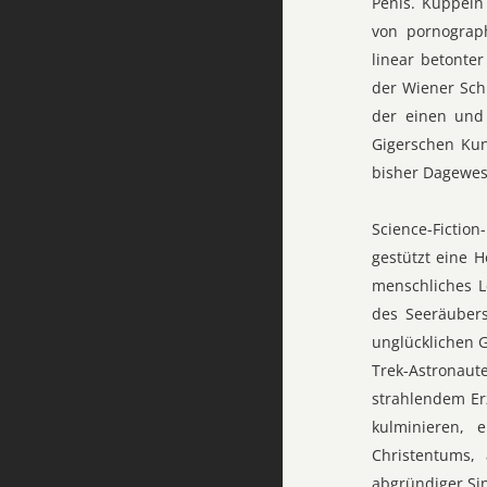
Penis. Kuppeln
von pornograp
linear betonte
der Wiener Sch
der einen und
Gigerschen Kun
bisher Dagewese
Science-Fictio
gestützt eine 
menschliches L
des Seeräubers
unglücklichen 
Trek-Astronaut
strahlendem Er
kulminieren, 
Christentums,
abgründiger Sin