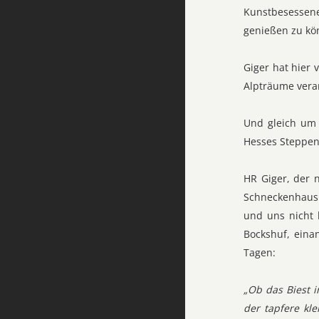
Kunstbesessene
genießen zu kö
Giger hat hier 
Alpträume verar
Und gleich um 
Hesses Steppenw
HR Giger, der 
Schneckenhaus 
und uns nicht l
Bockshuf, eina
Tagen:
„Ob das Biest i
der tapfere kl