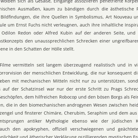
 wölben sich als Gesäße, Eingänge assoziieren penetrierte Körp
hischen Ausmaßen, kaum zu bändigen durch die ästhetische Ra
r Bildfindungen, die ihre Quellen in Symbolismus, Art Nouveau 
ule um Ernst Fuchs nicht verleugnen, auch ihre inhaltliche Inspi
 Odilon Redon oder Alfred Kubin auf der anderen Seite, und
stkonzepts den unaussprechlichen Schrecken einer ungreifbaren
ne in den Schatten der Hölle stellt.
n-Filme vermitteln seit langem überzeugend realistisch und in v
Horrorvision der menschlichen Entwicklung, die nur konsequent di
eben mit mechanischen Mitteln nicht nur zu unterstützen, sond
 auf der Schatzinsel war nur der erste Schritt zu Prags Schrec
Geschöpfen, dem hilfreichen Robocop und den bösen Borgs als Fein
en, die in den biomechanischen androgynen Wesen zwischen heid
zengel und finsterer Chimäre, Cherubim, Seraphim und dem aus 
entsprungen antiker Mythologie ebenso wie der jüdischen 
 auch den apokryphen, offiziell verschwiegenen und geächte
nlichkeit und ätherischer Verklärung oszillierenden mystischen Ero