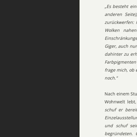
„Es besteht ein
anderen Seite
zurückwerfen: 
Wolken nahend
Einschränkungen
Giger, auch nur
dahinter zu er
Farbpigmenten a
frage mich, ob 
noch.“
Nach einem Stud
Wohnwelt lebt,
schuf er berei
Einzelausstellu
und schuf sei
begründeten. 