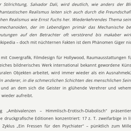
r Stilrichtung, Salvador Dali, wird deutlich, wie anders der Bl
Phantastischen Realismus leiten sich auch durch die Freundschaf
chen Realismus wie Ernst Fuchs her. Wiederkehrendes Thema sein
iomechanoiden, der im Lebendigen primär das Mechanische b
eutungen auf den Betrachter oft verstörend bis makaber wirk
ikipedia – doch mit nüchternen Fakten ist dem Phänomen Giger 
 mit Covergrafik, Filmdesign für Hollywood, Raumausstattungen fü
iches bildnerisches Werk international bekannt gewordene Künst
uralen Objekten arbeitet, wird immer wieder als ein Ausnahmekü
in anderer, in die schmerzlichen Schichten des menschlichen Sein
t, und an dem sich die Geister in glühende Verehrer und vehe
wieder aufreibt.
ng „Ambivalenzen – Himmlisch-Erotisch-Diabolisch“ präsenti
he druckgrafische Editionen konzentriert: 17 z. T. zweifarbige in
 Zyklus „Ein Fressen für den Psychiater“ – pünktlich zum Mi