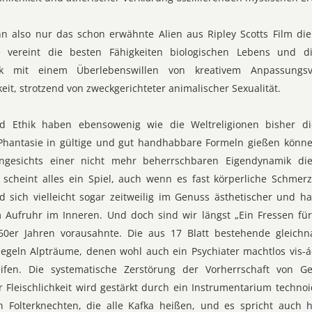
ann also nur das schon erwähnte Alien aus Ripley Scotts Film di
 vereint die besten Fähigkeiten biologischen Lebens und die
ik mit einem Überlebenswillen von kreativem Anpassungsv
keit, strotzend von zweckgerichteter animalischer Sexualität.
d Ethik haben ebensowenig wie die Weltreligionen bisher die
 Phantasie in gültige und gut handhabbare Formeln gießen könne
 angesichts einer nicht mehr beherrschbaren Eigendynamik di
 scheint alles ein Spiel, auch wenn es fast körperliche Schmerze
d sich vielleicht sogar zeitweilig im Genuss ästhetischer und ha
 Aufruhr im Inneren. Und doch sind wir längst „Ein Fressen für
0er Jahren vorausahnte. Die aus 17 Blatt bestehende gleichn
egeln Alpträume, denen wohl auch ein Psychiater machtlos vis-á-v
eifen. Die systematische Zerstörung der Vorherrschaft von 
r Fleischlichkeit wird gestärkt durch ein Instrumentarium techno
hen Folterknechten, die alle Kafka heißen, und es spricht auch 