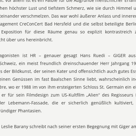
 Vor allem ist es ein Faible für die Abgründe menschlicher Erfahr
hen höchster Lust und tiefstem Schmerz, wie sie durch Himmel u
miteinander verschmelzen. Das war wohl äußerer Anlass und innere
gement CreConCert Bad Hersfeld und die selbst beteiligte Berli
Exposition für diese Räume genau so explizit kontrastreich 
ht über uns hereinbricht.
tagonisten ist HR – genauer gesagt Hans Ruedi – GIGER aus 
Schweiz, ein meist freundlich dreinschauender Herr Jahrgang 
s der Bildkunst, der seinen Kater und offensichtlich auch gutes E
seinen Genüssen im fast Baalschen Sinne liebt, wahrscheinlich 
ère, wo er 1988 im von ihm ersteigerten Schloss St. Germain ein 
er für sein Filmdesign zum US-Kultfilm „Alien“ des Regisseurs 
der Lebemann-Fassade, die er sicherlich genüßlich kultiviert, 
ündiger Phantasien.
Leslie Barany schreibt nach seiner ersten Begegnung mit Giger am