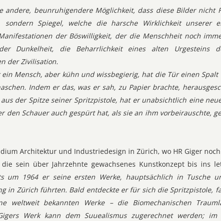
e andere, beunruhigendere Möglichkeit, dass diese Bilder nicht 
), sondern Spiegel, welche die harsche Wirklichkeit unserer
Manifestationen der Böswilligkeit, der die Menschheit noch imm
er Dunkelheit, die Beharrlichkeit eines alten Urgesteins d
 der Zivilisation.
 ein Mensch, aber kühn und wissbegierig, hat die Tür einen Spalt
haschen. Indem er das, was er sah, zu Papier brachte, herausges
us der Spitze seiner Spritzpistole, hat er unabsichtlich eine neue
er den Schauer auch gespürt hat, als sie an ihm vorbeirauschte, g
ium Architektur und Industriedesign in Zürich, wo HR Giger noch
 die sein über Jahrzehnte gewachsenes Kunstkonzept bis ins let
ts um 1964 er seine ersten Werke, hauptsächlich in Tusche u
ng in Zürich führten. Bald entdeckte er für sich die Spritzpistole, 
ne weltweit bekannten Werke – die Biomechanischen Trauml
Gigers Werk kann dem Suuealismus zugerechnet werden; im 