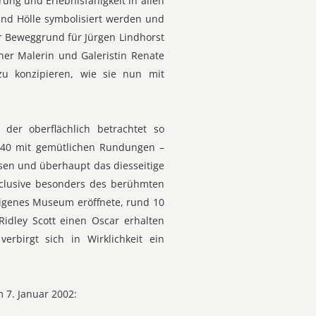
ung und Erlebnisfähigkeit in allen
nd Hölle symbolisiert werden und
r Beweggrund für Jürgen Lindhorst
ner Malerin und Galeristin Renate
zu konzipieren, wie sie nun mit
der oberflächlich betrachtet so
1940 mit gemütlichen Rundungen –
ssen und überhaupt das diesseitige
inclusive besonders des berühmten
eigenes Museum eröffnete, rund 10
Ridley Scott einen Oscar erhalten
verbirgt sich in Wirklichkeit ein
 7. Januar 2002: