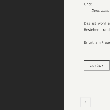
Und:
Denn alles
Das ist wohl a
Bestehen – und 
Erfurt, am Frau
zurück