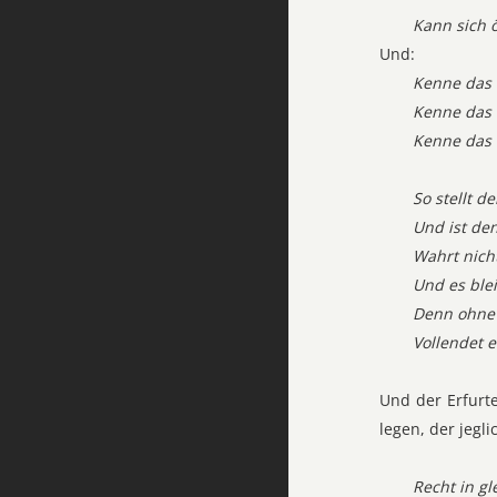
Kann sich 
Und:
Kenne das 
Kenne das 
Kenne das 
So stellt d
Und ist de
Wahrt nicht
Und es ble
Denn ohne 
Vollendet e
Und der Erfurte
legen, der jegl
Recht in g