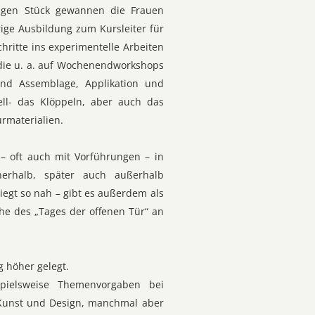
rtigen Stück gewannen die Frauen
rige Ausbildung zum Kursleiter für
chritte ins experimentelle Arbeiten
 die u. a. auf Wochenendworkshops
und Assemblage, Applikation und
ll- das Klöppeln, aber auch das
rmaterialien.
– oft auch mit Vorführungen – in
nerhalb, später auch außerhalb
iegt so nah – gibt es außerdem als
he des „Tages der offenen Tür“ an
g höher gelegt.
spielsweise Themenvorgaben bei
 Kunst und Design, manchmal aber