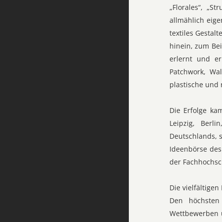
„Florales“, „S
allmählich eige
textiles Gestal
hinein, zum Be
erlernt und e
Patchwork, Wal
plastische und
Die Erfolge ka
Leipzig, Berl
Deutschlands, s
Ideenbörse des
der Fachhochsc
Die vielfältige
Den höchsten 
Wettbewerben u