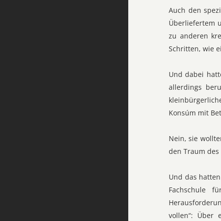
Auch den spezi
Überliefertem 
zu anderen kre
Schritten, wie 
Und dabei hatte
allerdings ber
kleinbürgerlic
Konsúm mit Bet
Nein, sie wollt
den Traum des 
Und das hatten
Fachschule f
Herausforderun
vollen“: Über