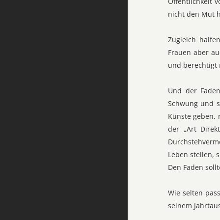
Öffentlichkeit 
nicht den Mut h
Zugleich half
Frauen aber au
und berechtigt
Und der Faden 
Schwung und so 
Künste geben, n
der „Art Direk
Durchstehverm
Leben stellen, 
Den Faden sollt
Wie selten pas
seinem Jahrtau