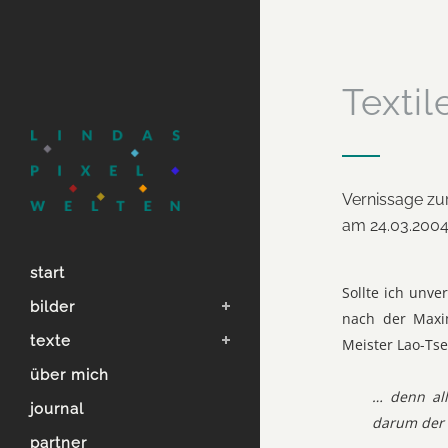
Textil
Vernissage zur
am 24.03.200
start
Sollte ich unve
bilder
nach der Maxi
texte
Meister Lao-Tse 
über mich
… denn all
journal
darum der 
partner