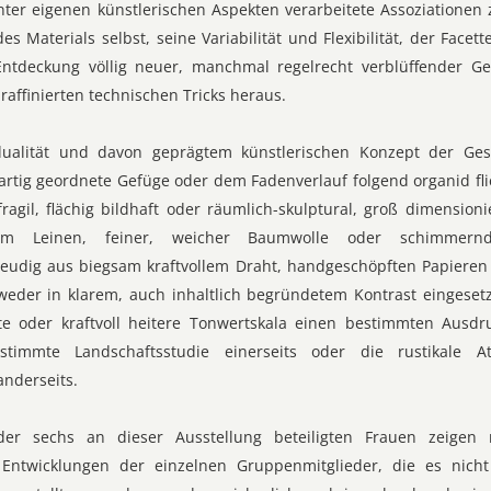
nter eigenen künstlerischen Aspekten verarbeitete Assoziatione
es Materials selbst, seine Variabilität und Flexibilität, der Fac
Entdeckung völlig neuer, manchmal regelrecht verblüffender Ges
affinierten technischen Tricks heraus.
dualität und davon geprägtem künstlerischen Konzept der Ges
rartig geordnete Gefüge oder dem Fadenverlauf folgend organid fl
ragil, flächig bildhaft oder räumlich-skulptural, groß dimension
em Leinen, feiner, weicher Baumwolle oder schimmernd
reudig aus biegsam kraftvollem Draht, handgeschöpften Papieren
weder in klarem, auch inhaltlich begründetem Kontrast eingesetz
te oder kraftvoll heitere Tonwertskala einen bestimmten Ausdr
stimmte Landschaftsstudie einerseits oder die rustikale At
anderseits.
der sechs an dieser Ausstellung beteiligten Frauen zeigen 
 Entwicklungen der einzelnen Gruppenmitglieder, die es nicht