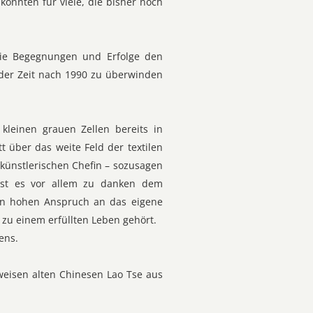
könnten für viele, die bisher noch
die Begegnungen und Erfolge den
der Zeit nach 1990 zu überwinden
kleinen grauen Zellen bereits in
t über das weite Feld der textilen
 künstlerischen Chefin – sozusagen
 ist es vor allem zu danken dem
en hohen Anspruch an das eigene
r zu einem erfüllten Leben gehört.
ens.
weisen alten Chinesen Lao Tse aus