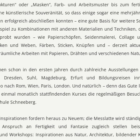
trukturen“ oder „Masken“, Farb- und Arbeitsmuster bis zum fe
ne künstlerische Souveränität, so dass einige sogar eine mehrjäh
ten erfolgreich abschließen konnten – eine gute Basis für weitere S
ispiel zu Kombinationen mit anderen Materialien und Techniken,
rprobt wurden – wie Papierschöpfen, Seidenmalerei, Collage 
ken und Weben, Färben, Sticken, Knüpfen und – derzeit aktue
 räumliche Arbeiten mit Papieren, Drähten und verschiedenen Natu
men schon in den ersten Jahren durch zahlreiche Ausstellungen 
in, Dresden, Suhl, Magdeburg, Erfurt und Bildungsreisen in
o nach Rom, Wien, Paris, London. Und natürlich – denn das Gute l
 einmal monatlich stattfindenden Kurses die regelmäßigen Besuc
hule Schneeberg.
n Inspirationen fordern heraus zu Neuem; die Messlatte wird ständi
Anspruch an Fertigkeit und Fantasie zugleich stellen bei
nd Workshops: Inspirationen aus Natur, Architektur, bildender