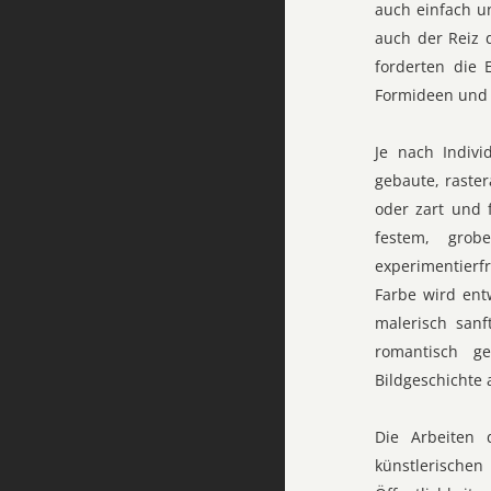
auch einfach u
auch der Reiz d
forderten die 
Formideen und r
Je nach Indivi
gebaute, raste
oder zart und f
festem, grob
experimentierf
Farbe wird ent
malerisch sanf
romantisch ge
Bildgeschichte 
Die Arbeiten 
künstlerischen