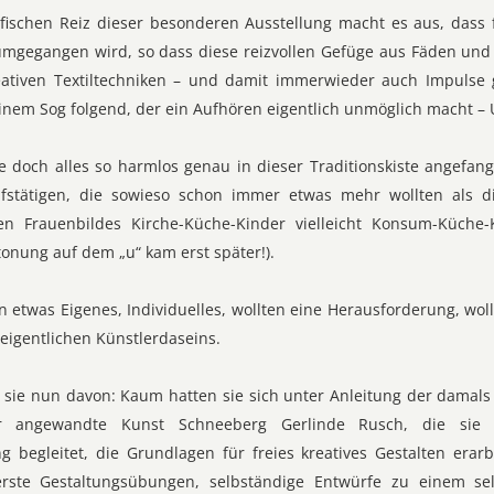
fischen Reiz dieser besonderen Ausstellung macht es aus, dass 
umgegangen wird, so dass diese reizvollen Gefüge aus Fäden und 
ativen Textiltechniken – und damit immerwieder auch Impulse
einem Sog folgend, der ein Aufhören eigentlich unmöglich macht – U
 doch alles so harmlos genau in dieser Traditionskiste angefang
ufstätigen, die sowieso schon immer etwas mehr wollten als d
hen Frauenbildes Kirche-Küche-Kinder vielleicht Konsum-Küch
onung auf dem „u“ kam erst später!).
en etwas Eigenes, Individuelles, wollten eine Herausforderung, wo
eigentlichen Künstlerdaseins.
 sie nun davon: Kaum hatten sie sich unter Anleitung der damals
ür angewandte Kunst Schneeberg Gerlinde Rusch, die sie 
g begleitet, die Grundlagen für freies kreatives Gestalten erarb
 erste Gestaltungsübungen, selbständige Entwürfe zu einem s