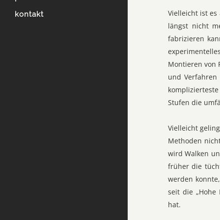
Vielleicht ist 
kontakt
längst nicht 
fabrizieren ka
experimentelle
Montieren von 
und Verfahren 
komplizierteste
Stufen die umfä
Vielleicht geli
Methoden nicht
wird Walken un
früher die tüc
werden konnte,
seit die „Hohe
hat.