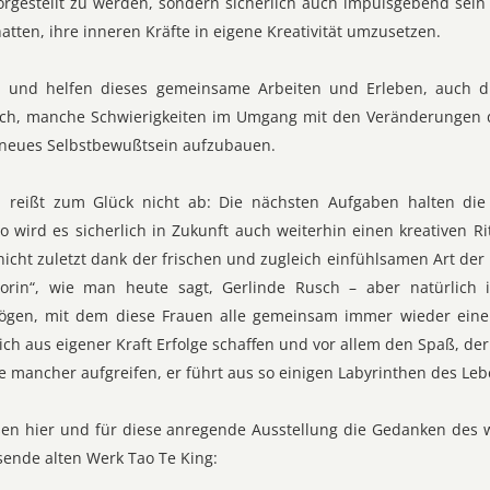
vorgestellt zu werden, sondern sicherlich auch impulsgebend sein 
atten, ihre inneren Kräfte in eigene Kreativität umzusetzen.
en und helfen dieses gemeinsame Arbeiten und Erleben, auch 
ch, manche Schwierigkeiten im Umgang mit den Veränderungen 
 neues Selbstbewußtsein aufzubauen.
reißt zum Glück nicht ab: Die nächsten Aufgaben halten die 
wird es sicherlich in Zukunft auch weiterhin einen kreativen Rit
icht zuletzt dank der frischen und zugleich einfühlsamen Art der
torin“, wie man heute sagt, Gerlinde Rusch – aber natürlich
ögen, mit dem diese Frauen alle gemeinsam immer wieder ein
sich aus eigener Kraft Erfolge schaffen und vor allem den Spaß, de
e mancher aufgreifen, er führt aus so einigen Labyrinthen des Leb
sen hier und für diese anregende Ausstellung die Gedanken des 
sende alten Werk Tao Te King: