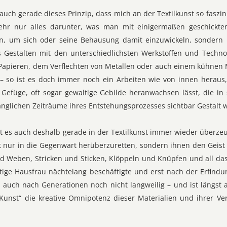
es auch gerade dieses Prinzip, dass mich an der Textilkunst so fasz
mehr nur alles darunter, was man mit einigermaßen geschick
nn, um sich oder seine Behausung damit einzuwickeln, sondern u
s Gestalten mit den unterschiedlichsten Werkstoffen und Techn
Papieren, dem Verflechten von Metallen oder auch einem kühnen 
– so ist es doch immer noch ein Arbeiten wie von innen heraus,
 Gefüge, oft sogar gewaltige Gebilde heranwachsen lässt, die in
nglichen Zeiträume ihres Entstehungsprozesses sichtbar Gestalt 
ngt es auch deshalb gerade in der Textilkunst immer wieder überz
 nur in die Gegenwart herüberzuretten, sondern ihnen den Geist
d Weben, Stricken und Sticken, Klöppeln und Knüpfen und all 
htige Hausfrau nächtelang beschäftigte und erst nach der Erfind
 auch nach Generationen noch nicht langweilig – und ist längst
 Kunst“ die kreative Omnipotenz dieser Materialien und ihrer Ve