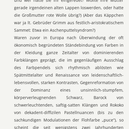
und wer hatte sie ihr eingeredet? Wollte ihre Mutter
gerade irgendeinen alten Lappen loswerden, oder hatte
die Großmutter rote Wolle übrig?) (Aber das Käppchen
war ja lt. Gebrüder Grimm aus festlich-aristokratischem
Sammet: Etwa ein Aschenputtelsyndrom?)
Waren zuvor in Europa nach Überwindung der oft
ökonomisch begründeten Ständebindung von Farben in
der Kleidung ganze Zeitalter von dominierenden
Farbklängen geprägt, die im gegenläufigen Ausschlag
des Farbpendels sich rhythmisch ablösten wie
Spätmittelalter und Renaissance von leidenschaftlich-
lebensvollen, starken Kontrasten, Gegenreformation von
der Dominanz eines unsinnlich-stumpfem,
körperverleugnenden Schwarz, Barock von
schwerleuchtenden, saftig-satten Klängen und Rokoko
von dekadent-diffizilen Pastellnuancen (bis zu den
sachkundigen Modulationen der Flohfarbe „puce“), so
scheint die seit wenigstens zwei Jahrhunderten