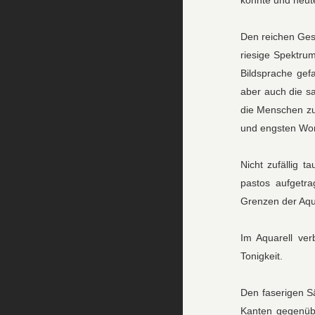
konnte und heute
Den reichen Ges
riesige Spektrum
Bildsprache gef
aber auch die sa
die Menschen zu 
und engsten Wort
Nicht zufällig 
pastos aufgetr
Grenzen der Aqua
Im Aquarell ver
Tonigkeit.
Den faserigen S
Kanten gegenübe