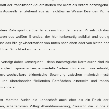
kraft der transluziden Aquarellfarben vor allem als Akzent bezwingend 
s Aquarells, entstehend aus sich sichtbar im Wasser lösenden Pigmen
ere Rolle spielt darüber hinaus noch vor dem ersten Pinselstrich das 
aren des weißen Grundes, der hier funkenartig aufblitzt und dort gr
ss das Bild gewissermaßen von unten nach oben oder von hinten nac
t über Schicht erkennbar auf uns zu.
, verfolgt daher konsequent – denn nachträgliche Korrekturen sind nic
zugleich spielerisch-experimentelle Seitensprünge nicht nur erlaub
unverwechselbare bildnerische Spannung zwischen malerisch-mysti
- und übereinander fließenden Farbflächen einerseits und rationa
um anderen.
iert Manfred Aurich die Landschaft auch eher als ein Reich d
den, schattenlosen Mittag: Abenddämmerung, Zwielicht, die Stunde