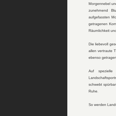
Morgennebel und
zunehmend Blum
aufgefassten Mo
getragenen Komp
Räumlichkeit und
Die liebevoll ge
allen vertraute 
ebenso getragen 
Auf spezielle
Landschaftsport
schwebt spürbar 
Ruhe.
So werden Landsc