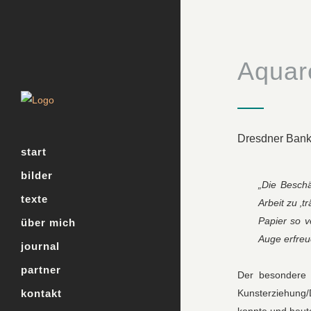
Aquar
Dresdner Ban
start
bilder
„Die Beschä
texte
Arbeit zu ‚
Papier so v
über mich
Auge erfreu
journal
partner
Der besondere Z
Kunsterziehung/
kontakt