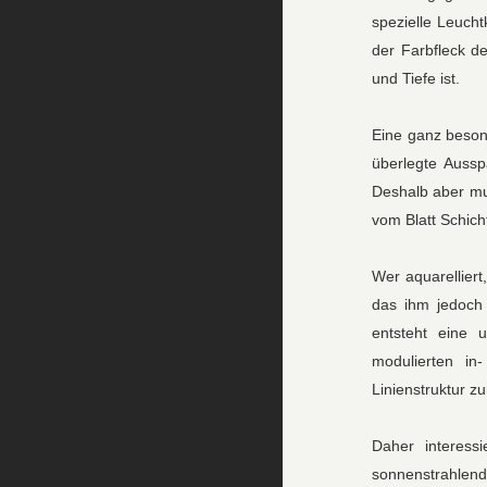
spezielle Leucht
der Farbfleck de
und Tiefe ist.
Eine ganz besond
überlegte Aussp
Deshalb aber mu
vom Blatt Schich
Wer aquarelliert
das ihm jedoch 
entsteht eine 
modulierten in
Linienstruktur z
Daher interess
sonnenstrahlen