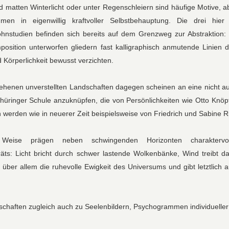
 matten Winterlicht oder unter Regenschleiern sind häufige Motive, 
en in eigenwillig kraftvoller Selbstbehauptung. Die drei hier 
hnstudien befinden sich bereits auf dem Grenzweg zur Abstraktion: 
osition unterworfen gliedern fast kalligraphisch anmutende Linien d
 Körperlichkeit bewusst verzichten.
sehenen unverstellten Landschaften dagegen scheinen an eine nicht a
Thüringer Schule anzuknüpfen, die von Persönlichkeiten wie Otto Knöpf
werden wie in neuerer Zeit beispielsweise von Friedrich und Sabine Ri
 Weise prägen neben schwingenden Horizonten charaktervo
räts: Licht bricht durch schwer lastende Wolkenbänke, Wind treibt
über allem die ruhevolle Ewigkeit des Universums und gibt letztlich 
haften zugleich auch zu Seelenbildern, Psychogrammen individueller 