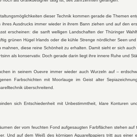
 noch als Grafikdesigner tätig ist, seit Jahrzehnten gefangen.
taltungsmöglichkeiten dieser Technik kommen gerade die Themen ent
 ihres Ausdrucks immer wieder in ihrem Bann ziehen und auf den erst
asst erscheinen: die sanft welligen Landschaften der Thüringer Wah
ftig grünen Hügel Irlands oder die kühle Strenge nördlicher Seen und 
mahnen, diese reine Schönheit zu erhalten. Damit sieht er sich auch i
sinn als konservativ. Doch gerade darin liegt ihre innere Ruhe und Stä
tauchen in seinem Ouevre immer wieder auch Wurzeln auf – erdschwe
agenen Farbschichten mit Moorlauge im Geist alter Sepiazeichnu
relltechnik überschreitend.
binden sich Entschiedenheit mit Unbestimmtheit, klare Konturen un
äumen der vom feuchten Fond aufgesaugten Farbflächen stehen auf 
r. Und auf dem Weiß des körnigen Aquarellpapiers tritt aus einer e