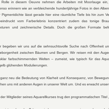
 Rolle in diesem Oeuvre nehmen die Arbeiten mit Moorlauge ein,
nso erinnern wie an verbleichende hundertjährige Fotos in den Alben
r Pigmentdichte lässt gerade hier eine räumliche Tiefe bis hin zum 
eindruckt vom Farberlebnis konzentriert zudem das tonige Brau
exturen und zeichnerische Details. Doch die großen Formate befre
r begeben wir uns auf die sehnsuchtsvolle Suche nach Offenheit un
Geborgenheit zwischen Bäumen und Bergen. Wir reisen mit den Auge
sklar farbschimmernden Welten – zumeist, wie typisch für das Aqua
-gelb glühenden Modulierungen.
n ganz neu die Bedeutung von Klarheit und Konsequenz, von Bewegu
ehen uns mit anderen Augen in unserer Welt um. Und es erwacht unse
 der Mitglieder seines Aquarellkurses trug den programmatischen Titel 