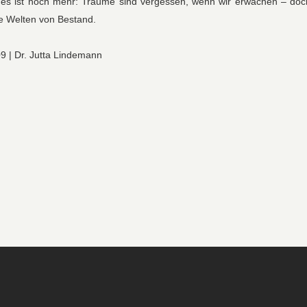
 es ist noch mehr: Träume sind vergessen, wenn wir erwachen – doch 
 Welten von Bestand.
09 | Dr. Jutta Lindemann