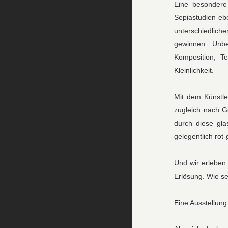
Eine besondere
Sepiastudien ebe
unterschiedliche
gewinnen. Unbe
Komposition, T
Kleinlichkeit.
Mit dem Künstle
zugleich nach 
durch diese gla
gelegentlich rot
Und wir erlebe
Erlösung. Wie s
Eine Ausstellung